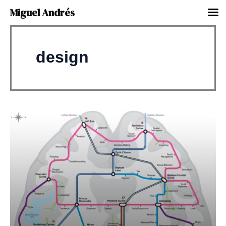
Miguel Andrés
Ir
al
design
contenido