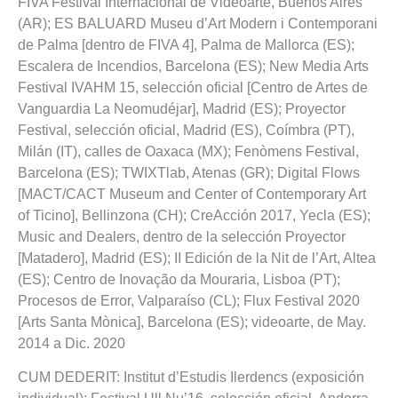
FIVA Festival Internacional de Videoarte, Buenos Aires
(AR); ES BALUARD Museu d’Art Modern i Contemporani
de Palma [dentro de FIVA 4], Palma de Mallorca (ES);
Escalera de Incendios, Barcelona (ES); New Media Arts
Festival IVAHM 15, selección oficial [Centro de Artes de
Vanguardia La Neomudéjar], Madrid (ES); Proyector
Festival, selección oficial, Madrid (ES), Coímbra (PT),
Milán (IT), calles de Oaxaca (MX); Fenòmens Festival,
Barcelona (ES); TWIXTlab, Atenas (GR); Digital Flows
[MACT/CACT Museum and Center of Contemporary Art
of Ticino], Bellinzona (CH); CreAcción 2017, Yecla (ES);
Music and Dealers, dentro de la selección Proyector
[Matadero], Madrid (ES); II Edición de la Nit de l’Art, Altea
(ES); Centro de Inovação da Mouraria, Lisboa (PT);
Procesos de Error, Valparaíso (CL); Flux Festival 2020
[Arts Santa Mònica], Barcelona (ES); videoarte, de May.
2014 a Dic. 2020
CUM DEDERIT: Institut d’Estudis Ilerdencs (exposición