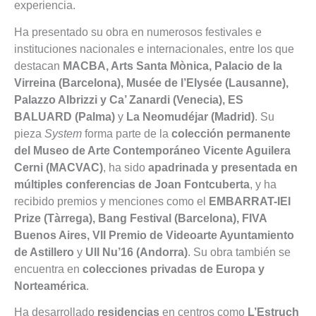
experiencia.
Ha presentado su obra en numerosos festivales e
instituciones nacionales e internacionales, entre los que
destacan
MACBA, Arts Santa Mònica, Palacio de la
Virreina (Barcelona), Musée de l’Elysée (Lausanne),
Palazzo Albrizzi y Ca’ Zanardi (Venecia), ES
BALUARD (Palma)
y
La Neomudéjar (Madrid)
. Su
pieza
System
forma parte de la
colección permanente
del Museo de Arte Contemporáneo Vicente Aguilera
Cerni (MACVAC)
, ha sido
apadrinada y presentada en
múltiples conferencias de Joan Fontcuberta
, y ha
recibido premios y menciones como el
EMBARRAT-IEI
Prize (Tàrrega), Bang Festival (Barcelona), FIVA
Buenos Aires, VII Premio de Videoarte Ayuntamiento
de Astillero
y
Ull Nu’16 (Andorra)
. Su obra también se
encuentra en
colecciones privadas de Europa y
Norteamérica
.
Ha desarrollado
residencias
en centros como
L’Estruch