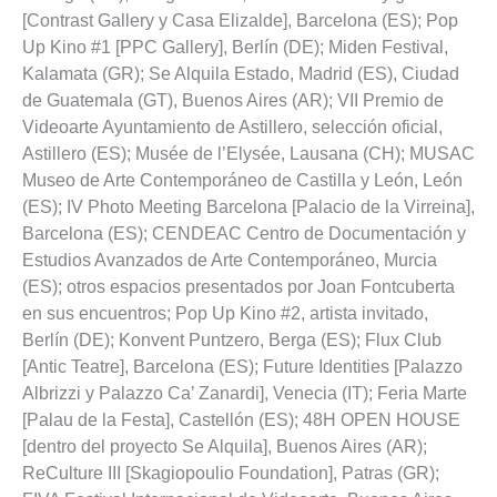
[Contrast Gallery y Casa Elizalde], Barcelona (ES); Pop
Up Kino #1 [PPC Gallery], Berlín (DE); Miden Festival,
Kalamata (GR); Se Alquila Estado, Madrid (ES), Ciudad
de Guatemala (GT), Buenos Aires (AR); VII Premio de
Videoarte Ayuntamiento de Astillero, selección oficial,
Astillero (ES); Musée de l’Elysée, Lausana (CH); MUSAC
Museo de Arte Contemporáneo de Castilla y León, León
(ES); IV Photo Meeting Barcelona [Palacio de la Virreina],
Barcelona (ES); CENDEAC Centro de Documentación y
Estudios Avanzados de Arte Contemporáneo, Murcia
(ES); otros espacios presentados por Joan Fontcuberta
en sus encuentros; Pop Up Kino #2, artista invitado,
Berlín (DE); Konvent Puntzero, Berga (ES); Flux Club
[Antic Teatre], Barcelona (ES); Future Identities [Palazzo
Albrizzi y Palazzo Ca’ Zanardi], Venecia (IT); Feria Marte
[Palau de la Festa], Castellón (ES); 48H OPEN HOUSE
[dentro del proyecto Se Alquila], Buenos Aires (AR);
ReCulture III [Skagiopoulio Foundation], Patras (GR);