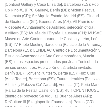
[Contrast Gallery y Casa Elizalde], Barcelona (ES); Pop
Up Kino #1 [PPC Gallery], Berlín (DE); Miden Festival,
Kalamata (GR); Se Alquila Estado, Madrid (ES), Ciudad
de Guatemala (GT), Buenos Aires (AR); VII Premio de
Videoarte Ayuntamiento de Astillero, selección oficial,
Astillero (ES); Musée de l’Elysée, Lausana (CH); MUSAC
Museo de Arte Contemporáneo de Castilla y León, León
(ES); IV Photo Meeting Barcelona [Palacio de la Virreina],
Barcelona (ES); CENDEAC Centro de Documentación y
Estudios Avanzados de Arte Contemporáneo, Murcia
(ES); otros espacios presentados por Joan Fontcuberta
en sus encuentros; Pop Up Kino #2, artista invitado,
Berlín (DE); Konvent Puntzero, Berga (ES); Flux Club
[Antic Teatre], Barcelona (ES); Future Identities [Palazzo
Albrizzi y Palazzo Ca’ Zanardi], Venecia (IT); Feria Marte
[Palau de la Festa], Castellón (ES); 48H OPEN HOUSE
[dentro del proyecto Se Alquila], Buenos Aires (AR);
ReCulture III [Skagiopoulio Foundation], Patras (GR);