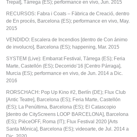
Trepat], Tàrrega (ES); performance en vivo, Jun. 2015
RECURSOS: Fabra i Coats – Fàbrica de Creació, dentro
de En procés, Barcelona (ES); performance en vivo, May.
2015
VENDIDO: Escalera de Incendios [dentro de Con ánimo
de involucro], Barcelona (ES); happening, Mar. 2015
SYSTEM (Live): Embarrat Festival, Tàrrega (ES); Feria
Marte, Castellón (ES); Decorrido’16 [Centro Párraga],
Murcia (ES); performance en vivo, de Jun. 2014 a Dic.
2016
RORSCHACH: Pop Up Kino #2, Berlín (DE); Flux Club
[Antic Teatre], Barcelona (ES); Feria Marte, Castellón
(ES); La Penúltima, Barcelona (ES); El Catascopio
[dentro de CityScreens LOOP BARCELONA], Barcelona
(ES); PièceOFF, Roma (IT); Flux Festival 2020 [Arts
Santa Mònica], Barcelona (ES); videoarte, de Jul. 2014 a
Dic. 2020