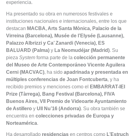
experiencia.
Ha presentado su obra en numerosos festivales e
instituciones nacionales e internacionales, entre los que
destacan
MACBA, Arts Santa Mònica, Palacio de la
Virreina (Barcelona), Musée de l’Elysée (Lausanne),
Palazzo Albrizzi y Ca’ Zanardi (Venecia), ES
BALUARD (Palma)
y
La Neomudéjar (Madrid)
. Su
pieza
System
forma parte de la
colección permanente
del Museo de Arte Contemporáneo Vicente Aguilera
Cerni (MACVAC)
, ha sido
apadrinada y presentada en
múltiples conferencias de Joan Fontcuberta
, y ha
recibido premios y menciones como el
EMBARRAT-IEI
Prize (Tàrrega), Bang Festival (Barcelona), FIVA
Buenos Aires, VII Premio de Videoarte Ayuntamiento
de Astillero
y
Ull Nu’16 (Andorra)
. Su obra también se
encuentra en
colecciones privadas de Europa y
Norteamérica
.
Ha desarrollado
residencias
en centros como
L’Estruch