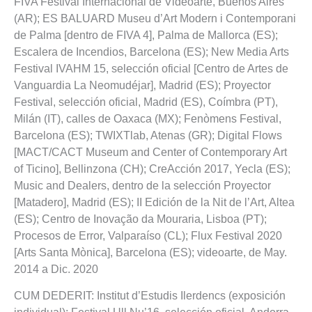
FIVA Festival Internacional de Videoarte, Buenos Aires
(AR); ES BALUARD Museu d’Art Modern i Contemporani
de Palma [dentro de FIVA 4], Palma de Mallorca (ES);
Escalera de Incendios, Barcelona (ES); New Media Arts
Festival IVAHM 15, selección oficial [Centro de Artes de
Vanguardia La Neomudéjar], Madrid (ES); Proyector
Festival, selección oficial, Madrid (ES), Coímbra (PT),
Milán (IT), calles de Oaxaca (MX); Fenòmens Festival,
Barcelona (ES); TWIXTlab, Atenas (GR); Digital Flows
[MACT/CACT Museum and Center of Contemporary Art
of Ticino], Bellinzona (CH); CreAcción 2017, Yecla (ES);
Music and Dealers, dentro de la selección Proyector
[Matadero], Madrid (ES); II Edición de la Nit de l’Art, Altea
(ES); Centro de Inovação da Mouraria, Lisboa (PT);
Procesos de Error, Valparaíso (CL); Flux Festival 2020
[Arts Santa Mònica], Barcelona (ES); videoarte, de May.
2014 a Dic. 2020
CUM DEDERIT: Institut d’Estudis Ilerdencs (exposición