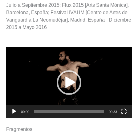
Julio a Septiembre 2015; Flux 2015 [Arts Santa Mònica],
Barcelona, España; Festival IVAHM [Centro de Artes de
Vanguardia La Neomudéjar], Madrid, España · Diciembre
2015 a Mayo 2016
Reproductor
de
vídeo
00:00
00:33
Fragmentos