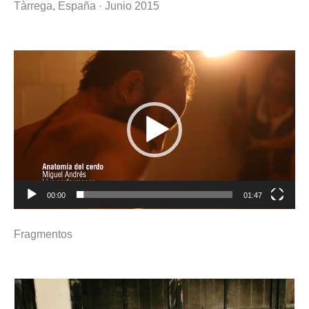
Tàrrega, España · Junio 2015
Reproductor
de
vídeo
00:00
01:47
Fragmentos