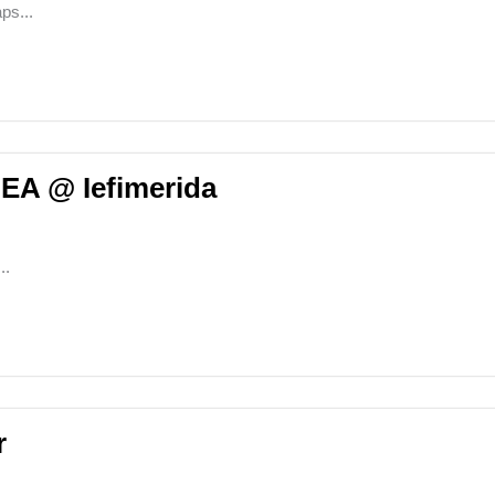
s...
 @ Iefimerida
..
r