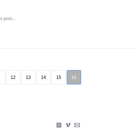
 post...
12
13
14
15
16