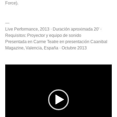
Force).
—
Live Performance, 2013 · Duración aproximada 20′ ·
Requisitos: Proyector y equipo de sonido
Presentada en Carme Teatre en presentación Caanibal
Magazine, Valencia, España · Octubre 2013
Reproductor
de
vídeo