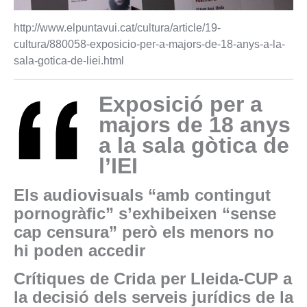
http://www.elpuntavui.cat/cultura/article/19-
cultura/880058-exposicio-per-a-majors-de-18-anys-a-la-
sala-gotica-de-liei.html
Exposició per a
majors de 18 anys
a la sala gòtica de
l’IEI
Els audiovisuals “amb contingut
pornogràfic” s’exhibeixen “sense
cap censura” però els menors no
hi poden accedir
Crítiques de Crida per Lleida-CUP a
la decisió dels serveis jurídics de la