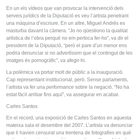
En un els vídeos que van pro­vo­car la inter­venció dels
ser­veis jurídics de la Dipu­tació es veu l’artista pene­trant
una màquina d’escriure. En un altre, Miguel Andrés es
mas­turba davant la càmera. “Jo no qüesti­ono la qua­li­tat
artística de l’obra perquè no em per­toca fer-ho”, va dir el
pre­si­dent de la Dipu­tació, “però el pare d’un menor ens
podria denun­ciar si no advertíssim que el con­tin­gut de les
imat­ges és por­nogràfic”, va afe­gir-hi.
La polèmica va por­tar molt de públic a la inau­gu­ració.
Cap repre­sen­tant ins­ti­tu­ci­o­nal, però. Sense par­la­ments,
l’artista va fer una
per­for­mance
sobre la negació. “No ha
estat fàcil arri­bar fins aquí”, va asse­gu­rar en aca­bar.
Car­les San­tos
En el record, una expo­sició de Car­les San­tos en aquesta
mateixa sala el desem­bre del 2007. L’artista va denun­ciar
que li havien cen­su­rat una tren­tena de foto­gra­fies en què