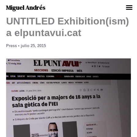
Miguel Andrés
UNTITLED Exhibition(ism)
Ir
al
a elpuntavui.cat
contenido
Press
•
julio 25, 2015