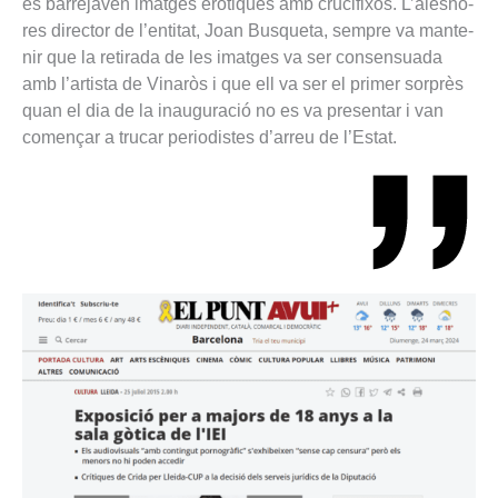
es bar­re­ja­ven imat­ges eròtiques amb cru­ci­fi­xos. L’ales­ho­
res direc­tor de l’enti­tat, Joan Bus­queta, sem­pre va man­te­
nir que la reti­rada de les imat­ges va ser con­sen­su­ada
amb l’artista de Vinaròs i que ell va ser el pri­mer sorprès
quan el dia de la inau­gu­ració no es va pre­sen­tar i van
començar a tru­car peri­o­dis­tes d’arreu de l’Estat.