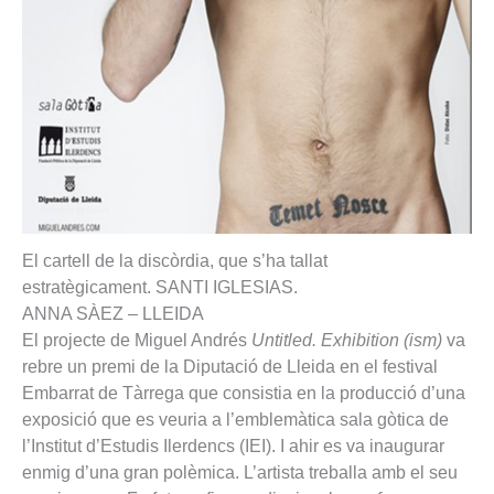
El cartell de la discòrdia, que s’ha tallat
estratègicament.
SANTI IGLESIAS
.
ANNA SÀEZ
–
LLEIDA
El pro­jecte de Miguel Andrés
Untit­led. Exhi­bi­tion (ism)
va
rebre un premi de la Dipu­tació de Lleida en el fes­ti­val
Embar­rat de Tàrrega que con­sis­tia en la pro­ducció d’una
expo­sició que es veu­ria a l’emblemàtica sala gòtica de
l’Ins­ti­tut d’Estu­dis Iler­dencs (IEI). I ahir es va inau­gu­rar
enmig d’una gran polèmica. L’artista tre­ba­lla amb el seu