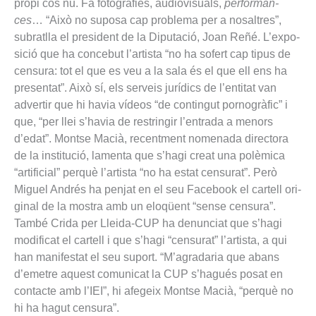
propi cos nu. Fa foto­gra­fies, audi­o­vi­su­als,
per­for­man­
ces
… “Això no suposa cap pro­blema per a nosal­tres”,
subrat­lla el pre­si­dent de la Dipu­tació, Joan Reñé. L’expo­
sició que ha con­ce­but l’artista “no ha sofert cap tipus de
cen­sura: tot el que es veu a la sala és el que ell ens ha
pre­sen­tat”. Això sí, els ser­veis jurídics de l’enti­tat van
adver­tir que hi havia vídeos “de con­tin­gut por­nogràfic” i
que, “per llei s’havia de res­trin­gir l’entrada a menors
d’edat”. Montse Macià, recent­ment nome­nada direc­tora
de la ins­ti­tució, lamenta que s’hagi creat una polèmica
“arti­fi­cial” perquè l’artista “no ha estat cen­su­rat”. Però
Miguel Andrés ha pen­jat en el seu Face­book el car­tell ori­
gi­nal de la mos­tra amb un eloqüent “sense cen­sura”.
També Crida per Lleida-CUP ha denun­ciat que s’hagi
modi­fi­cat el car­tell i que s’hagi “cen­su­rat” l’artista, a qui
han mani­fes­tat el seu suport. “M’agra­da­ria que abans
d’eme­tre aquest comu­ni­cat la CUP s’hagués posat en
con­tacte amb l’IEI”, hi afe­geix Montse Macià, “perquè no
hi ha hagut cen­sura”.