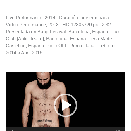
—
Live Performance, 2014 · Duración indeterminada
Video Performance, 2013 · HD 1280×720 px · 2’32″
Presentada en Bang Festival, Barcelona, España; Flux
Club [Antic Teatre], Barcelona, España; Feria Marte,
Castellón, España; PièceOFF, Roma, Italia · Febrero
2014 a Abril 2016
Reproductor
de
vídeo