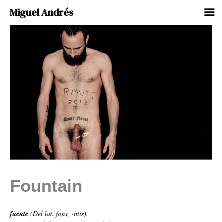
Miguel Andrés
Ir
al
contenido
Fountain
fuente
(Del lat. fons, -ntis).