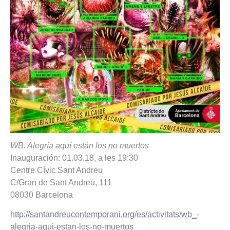
WB. Alegría aquí están los no muertos
Inauguración: 01.03.18, a les 19:30
Centre Cívic Sant Andreu
C/Gran de Sant Andreu, 111
08030 Barcelona
http://santandreucontemporani.org/es/activitats/wb_-
alegria-aqui-estan-los-no-muertos