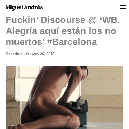
Miguel Andrés
Fuckin’ Discourse @ ‘WB.
Ir
al
Alegría aquí están los no
contenido
muertos’ #Barcelona
Schedule
•
febrero 26, 2018