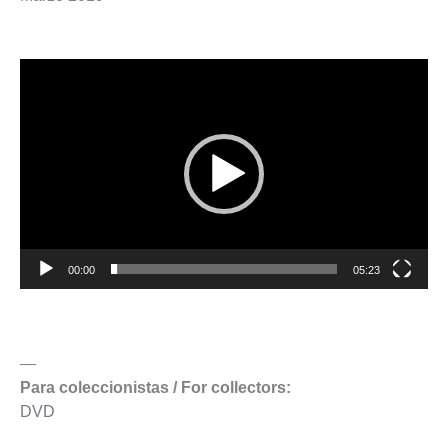
Reproductor
de
vídeo
00:00
05:23
—
Para coleccionistas / For collectors:
DVD