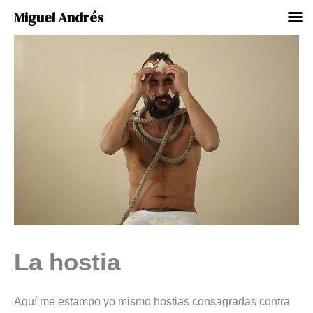
Miguel Andrés
Ir
al
contenido
La hostia
Aquí me estampo yo mismo hostias consagradas contra