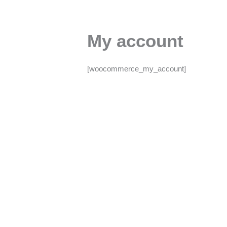
Ir
al
contenido
My account
[woocommerce_my_account]