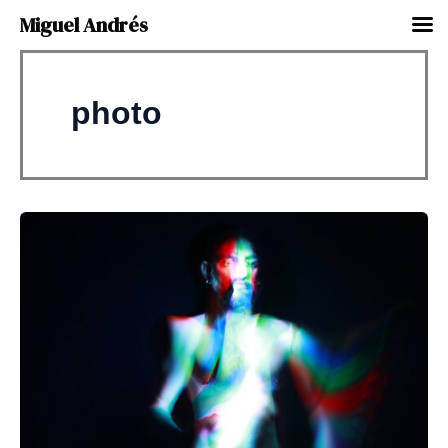
Miguel Andrés
Ir
al
photo
contenido