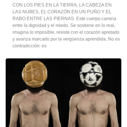
CON LOS PIES EN LA TIERRA, LA CABEZA EN
LAS NUBES, EL CORAZÓN EN UN PUÑO Y EL
RABO ENTRE LAS PIERNAS. Este cuerpo camina
entre la dignidad y el miedo. Se sostiene en lo real,
imagina lo imposible, resiste con el corazón apretado
y avanza marcado por la vergüenza aprendida. No es
contradicción: es