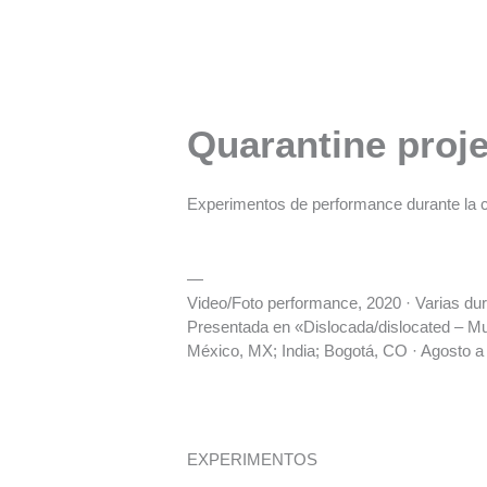
Ir
al
contenido
Quarantine proje
Experimentos de performance durante la c
—
Video/Foto performance, 2020 · Varias du
Presentada en «Dislocada/dislocated – Mu
México, MX; India; Bogotá, CO · Agosto 
EXPERIMENTOS