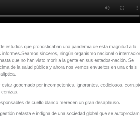
 de estudios que pronosticaban una pandemia de esta magnitud a la
informes.Seamos sinceros, ningún organismo nacional o internacio
 hasta que no han visto morir a la gente en sus estados-nación. Se
cima de la salud pública y ahora nos vemos envueltos en una crisis
líptica.
 estar gobernado por incompetentes, ignorantes, codiciosos, corrupt
 cenizas.
esponsables de cuello blanco merecen un gran desaplauso.
stión nefasta e indigna de una sociedad global que se autoprocla