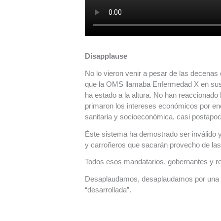
Disapplause
No lo vieron venir a pesar de las decenas
que la OMS llamaba Enfermedad X en sus 
ha estado a la altura. No han reaccionado
primaron los intereses económicos por en
sanitaria y socioeconómica, casi postapoca
Éste sistema ha demostrado ser inválido y
y carroñeros que sacarán provecho de las
Todos esos mandatarios, gobernantes y r
Desaplaudamos, desaplaudamos por una ge
“desarrollada”.