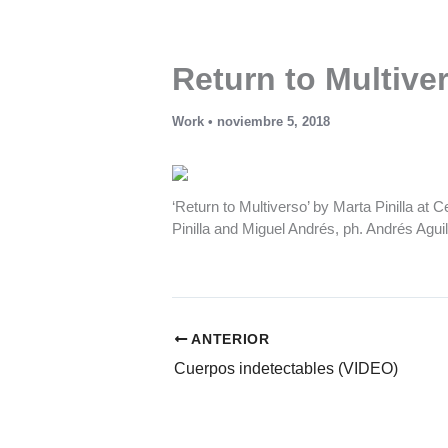
Ir
al
contenido
Return to Multive
Work
•
noviembre 5, 2018
‘Return to Multiverso’ by Marta Pinilla a
Pinilla and Miguel Andrés, ph. Andrés Agui
ANTERIOR
Cuerpos indetectables (VIDEO)