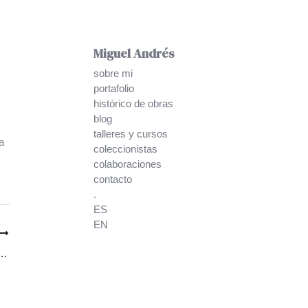
d
Miguel Andrés
sobre mi
portafolio
histórico de obras
blog
talleres y cursos
a
coleccionistas
colaboraciones
contacto
.
ES
EN
y legalidad’ a NAUESTRUCH