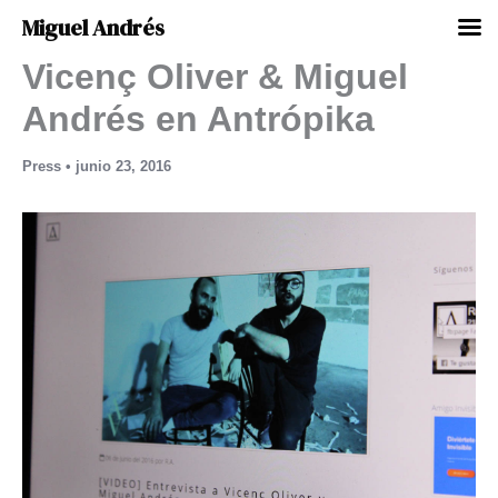
Miguel Andrés
Vicenç Oliver & Miguel
Ir
al
Andrés en Antrópika
contenido
Press
•
junio 23, 2016