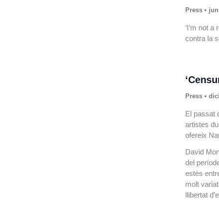
Press
•
jun
‘I’m not a
contra la 
‘Censur
Press
•
dic
El passat 
artistes d
ofereix Na
David Mont
del períod
estès entr
molt varia
llibertat d’