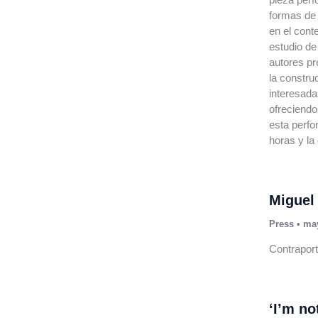
formas de 
en el cont
estudio de 
autores pr
la constru
interesada
ofreciendo
esta perfo
horas y la 
Miguel 
Press
•
may
Contraport
‘I’m no