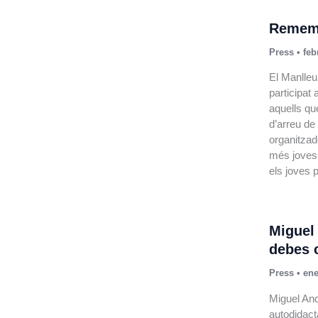
Rememb
Press
•
feb
El Manlleu 
participat
aquells que
d’arreu de
organitzad
més joves.
els joves 
Miguel
debes 
Press
•
ene
Miguel And
autodidact