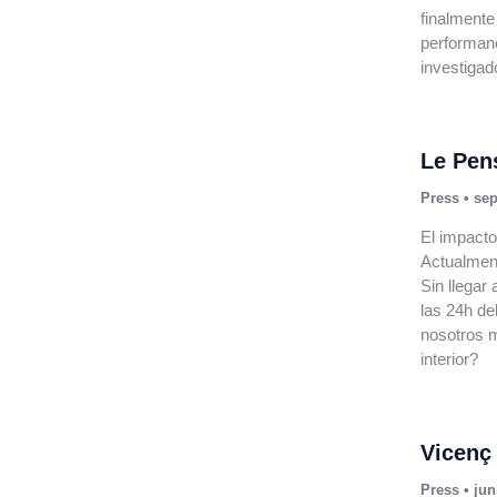
finalmente
performanc
investigado
Le Pen
Press
•
sep
El impacto
Actualment
Sin llegar
las 24h del
nosotros m
interior?
Vicenç
Press
•
jun