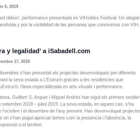
io 6, 2019
 red ribbon’, performance presentada en VIHsibles Festival. Un alegat
serofobia y por la visibilidad de las personas que convivimos con VIH.
a y legalidad’ a iSabadell.com
iembre 17, 2018
divendres s’han presentat els projectes desenvolupats per diferents
urant la seva estada a L’Estruch gràcies a les residències que
uEstruch, l’àrea especialitzada en arts visuals i performance.
osa, Guillem S. Arquer i Miguel Andrés han sigut els primers reside
e setembre 2018 – juliol 2019. La seva estada, en aquest cas, s’ha
e l’octubre i el desembre de l’any present. Han desenvolupat projecte
ts on s’han pogut apreciar temes com la presència i l’absència, la
expressió o el territori.