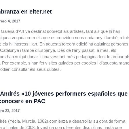
ranza en elter.net
rero 4, 2017
Galeria d’Art va destinat sobretot als artistes, tant als que hi han
 alguna vegada com els que es conviden nous cada any i també, a tot
 els hi interessi l’art. En aquesta tercera edició ha aglutinat persones
 Catalunya i també d’Espanya. Des de l’any passat, a més, els
ors han volgut donar-li una vessant més pedagògica fent-lo arribar al
 Per exemple, s’han fet visites guiades per escoles i d’aquesta man
podien consultar els seus dubtes.
 Andrés «10 jóvenes performers españoles que
conocer» en PAC
ro 23, 2017
rés (Yecla, Murcia, 1982) comienza a desarrollar su obra de forma
a a finales de 2008. Investiga con diferentes disciplinas hasta que