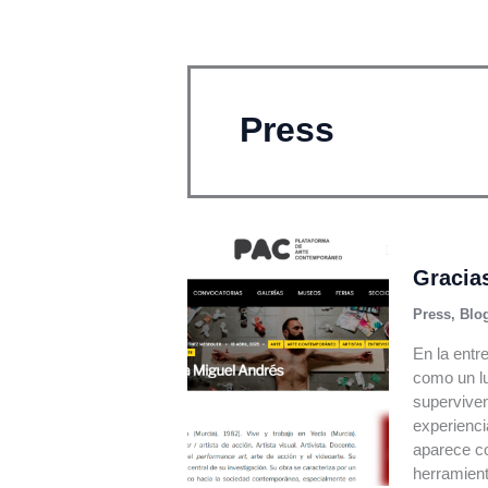
Ir
al
contenido
Press
Gracia
Press
,
Blo
En la entr
como un lu
superviven
experiencia
aparece co
herramien