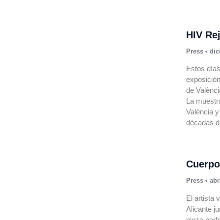
HIV Re
Press
•
dic
Estos días
exposició
de Valènci
La muestra
València y
décadas de
Cuerpo
Press
•
abr
El artista
Alicante j
pieza perf