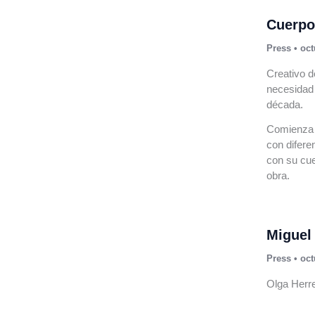
Cuerpos
Press
•
oct
Creativo d
necesidad 
década.
Comienza a
con difere
con su cue
obra.
Miguel
Press
•
oct
Olga Herr