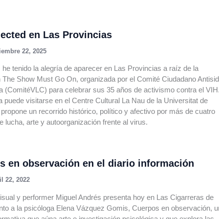
jected en Las Provincias
iembre 22, 2025
 he tenido la alegría de aparecer en Las Provincias a raíz de la
n The Show Must Go On, organizada por el Comité Ciudadano Antisi
a (ComitéVLC) para celebrar sus 35 años de activismo contra el VIH
 puede visitarse en el Centre Cultural La Nau de la Universitat de
 propone un recorrido histórico, político y afectivo por más de cuatro
 lucha, arte y autoorganización frente al virus.
s en observación en el diario información
il 22, 2022
 visual y performer Miguel Andrés presenta hoy en Las Cigarreras de
unto a la psicóloga Elena Vázquez Gomis, Cuerpos en observación, 
ormativa que aúna arte e investigación psicológica y que explora las