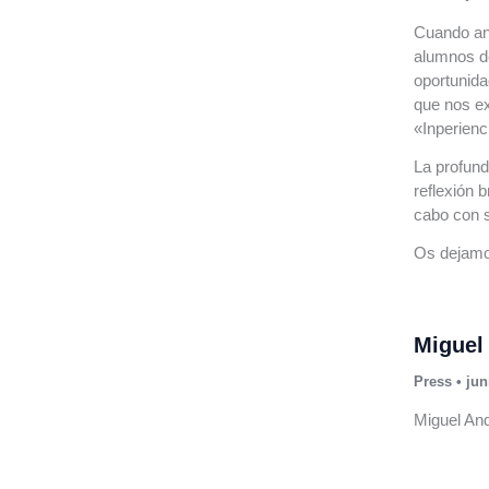
Cuando an
alumnos de
oportunida
que nos ex
«Inperienc
La profund
reflexión 
cabo con 
Os dejamos
Miguel
Press
•
jun
Miguel And