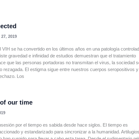
jected
 27, 2019
l VIH se ha convertido en los últimos años en una patología controla
iste gravedad e infinidad de estudios demuestran que el tratamiento
ace que las personas portadoras no transmitan el virus, la sociedad s
 rezagada. El estigma sigue entre nuestros cuerpos seropositivos y
 rechazo. Los
of our time
019
sesión por el tiempo es sabida desde hace siglos. El tiempo es
accionado y estandarizado para sincronizar a la humanidad. Artilugio
po han surgido para llevar a cabo esta tarea. Desde el rudimentario rel