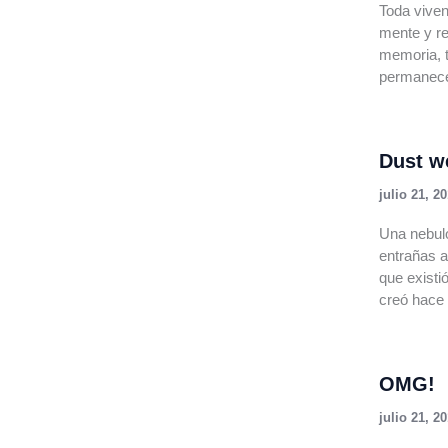
Toda viven
mente y r
memoria, t
permanece 
Dust w
julio 21, 2
Una nebulo
entrañas a
que existi
creó hace
OMG!
julio 21, 2