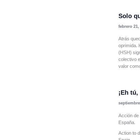
Solo qu
febrero 21,
Atrás qued
oprimida. 
(HSH) sign
colectivo 
valor com
¡Eh tú,
septiembre
Acción de
España.
Action to 
Spain.