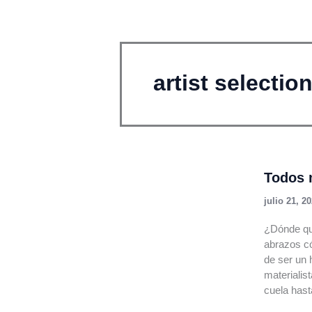
Ir
al
contenido
artist selectio
Todos 
julio 21, 2
¿Dónde que
abrazos có
de ser un 
materialis
cuela hast