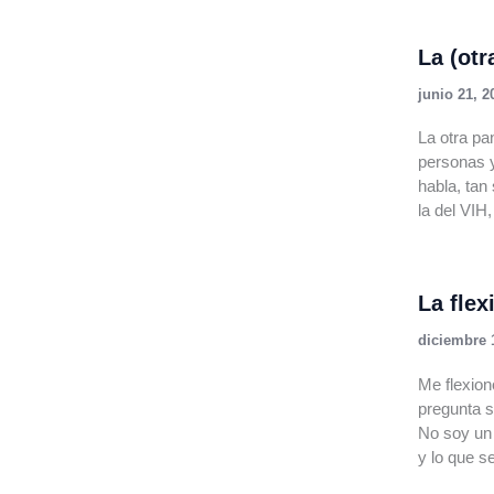
La (ot
junio 21, 2
La otra pa
personas y
habla, tan
la del VIH
La flex
diciembre 
Me flexio
pregunta s
No soy un 
y lo que s