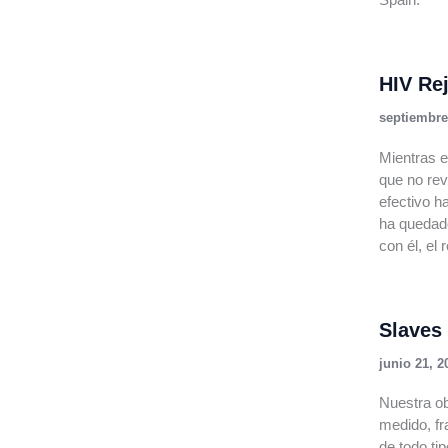
HIV Re
septiembre
Mientras e
que no rev
efectivo h
ha quedado
con él, el
Slaves 
junio 21, 2
Nuestra ob
medido, fr
de todo ti