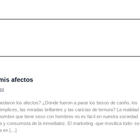
n
mis afectos
022
daron los afectos? ¿Dónde fueron a parar los besos de cariño, los
mplices, las miradas brillantes y las caricias de ternura? La realidad
hombre que tiene sexo con hombres no es fácil en nuestra sociedad
ta y consumista de la inmediatez. El marketing -que moviliza todo- se
a en […]