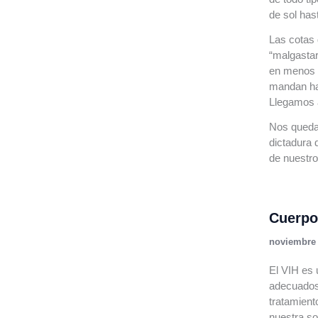
de sol has
Las cotas 
“malgastar
en menos t
mandan ha
Llegamos a
Nos quedam
dictadura 
de nuestro
Cuerpo
noviembre 
El VIH es 
adecuados
tratamient
nuestra so