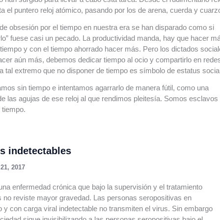
ta el puntero reloj atómico, pasando por los de arena, cuerda y cuarz
de obsesión por el tiempo en nuestra era se han disparado como si
lo” fuese casi un pecado. La productividad manda, hay que hacer m
iempo y con el tiempo ahorrado hacer más. Pero los dictados socia
cer aún más, debemos dedicar tiempo al ocio y compartirlo en rede
 tal extremo que no disponer de tiempo es símbolo de estatus social
os sin tiempo e intentamos agarrarlo de manera fútil, como una
de las agujas de ese reloj al que rendimos pleitesía. Somos esclavos
 tiempo.
s indetectables
21, 2017
una enfermedad crónica que bajo la supervisión y el tratamiento
 no reviste mayor gravedad. Las personas seropositivas en
o y con carga viral indetectable no transmiten el virus. Sin embargo
ciedad sigue invisibilizando a las personas seropositivas bajo el