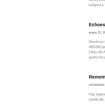
estigma y 
Echoes
mayo 21, 2
Desde su i
400.000 p
cifras de
guerra ha
Remem
noviembre 
Hay lugare
queda allí.