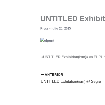
Ir
al
contenido
UNTITLED Exhibit
Press
•
julio 25, 2015
«UNTITLED Exhibition(ism)»
on EL PUNT
ANTERIOR
UNTITLED Exhibition(ism) @ Segre