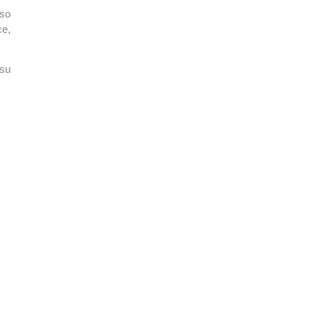
eso
ce,
 su