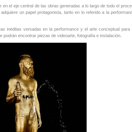
en el eje central de las obras generadas a lo largo de todo el proc
 adquiere un papel protagonista, tanto en lo referido a la performan
as inéditas versadas en la performance y el arte conceptual para
se podrán encontrar piezas de videoarte, fotografía e instalación.