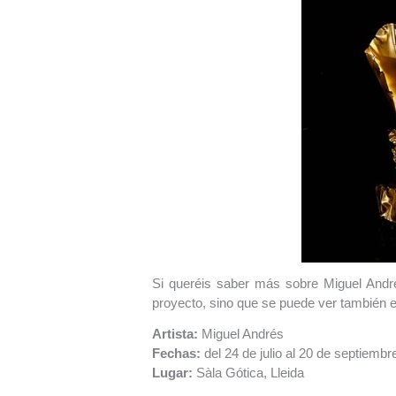
Si queréis saber más sobre Miguel Andr
proyecto, sino que se puede ver también 
Artista:
Miguel Andrés
Fechas:
del 24 de julio al 20 de septiemb
Lugar:
Sàla Gótica, Lleida