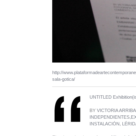
http://www.plataformadeartecontemporaneo
sala-gotica/
UNTITLED Exhibition(is
BY
VICTORIA ARRIB
INDEPENDIENTES
,
E
INSTALACIÓN
,
LÉRID