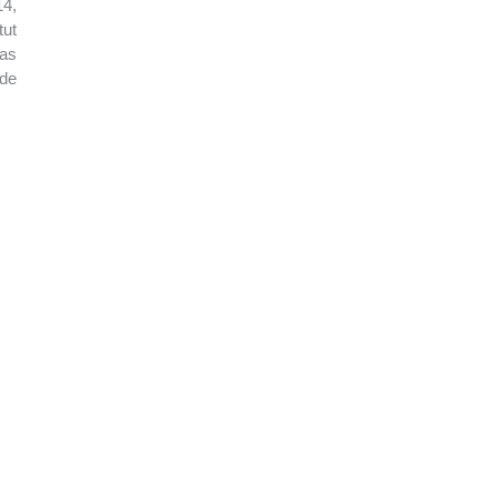
14,
tut
zas
 de