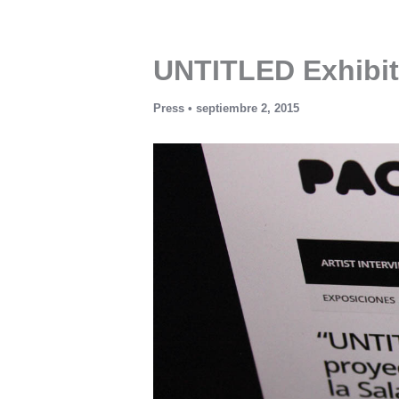
Ir
al
contenido
UNTITLED Exhibit
Press
•
septiembre 2, 2015