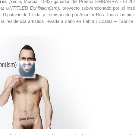
rés
(Yecla, Murcia, 1982) ganador del Premio EMBARRAT-IEI 20
da)
UNTITLED Exhibition(ism),
proyecto subvencionado por el Insti
 la Diputació de Lleida, y comisariado por Anselm Ros. Todas las pie
la residencia artística llevada a cabo en Fabra i Coatas – Fàbrica