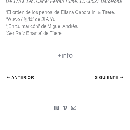
De 17h a 19h, Carrer Ferran Turné, 11, 08027 Barcelona
‘El orden de los perros’ de Eliana Caporalini & Títere.
‘Wuwo / 無我’ de Ji A Yu.
‘¡Eh tú, maricón!’ de Miguel Andrés.
‘Ser Raíz Errante’ de Títere.
+info
ANTERIOR
SIGUIENTE
Copyright © 2009-2026 Miguel Andrés