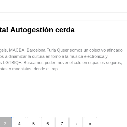
sta! Autogestión cerda
ngels, MACBA, Barcelona Furia Queer somos un colectivo afincado
 a dinamizar la cultura en torno a la música electrónica y
s LGTBIQ+. Buscamos poder mover el culo en espacios seguros,
istas o machistas, donde el trap...
3
4
5
6
7
›
»