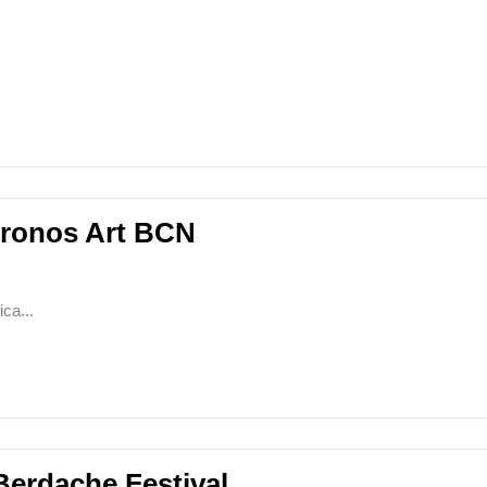
Kronos Art BCN
ca...
Berdache Festival