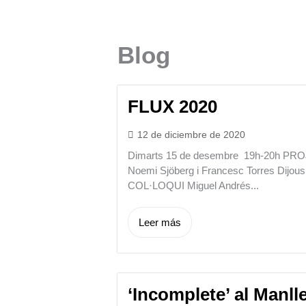
Ir
al
contenido
Blog
FLUX 2020
12 de diciembre de 2020
Dimarts 15 de desembre 19h-20h P
Noemi Sjöberg i Francesc Torres Di
COL·LOQUI Miguel Andrés...
Leer más
‘Incomplete’ al Manll